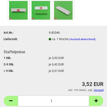
Art.Nr.:
5-82046
Lieferzeit:
ca. 1 Woche
(Ausland abweichend)
Staffelpreise
1 Stk.
je 3,52 EUR
2-9 Stk.
je 3,42 EUR
> 9 Stk.
je 3,31 EUR
3,52 EUR
inkl. 19% MwSt. zzgl.
Versand