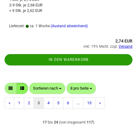
2-9 Stk. je 2,68 EUR
> 9 Stk. je 2,62 EUR
Lieferzeit:
ca. 1 Woche
(Ausland abweichend)
2,74 EUR
inkl. 19% MwSt. zzgl.
Versand
IN DEN WARENKORB
Sortieren nach
pro Seite
Sortieren nach
8 pro Seite
«
1
2
3
4
5
6
...
15
»
17
bis
24
(von insgesamt
117
)