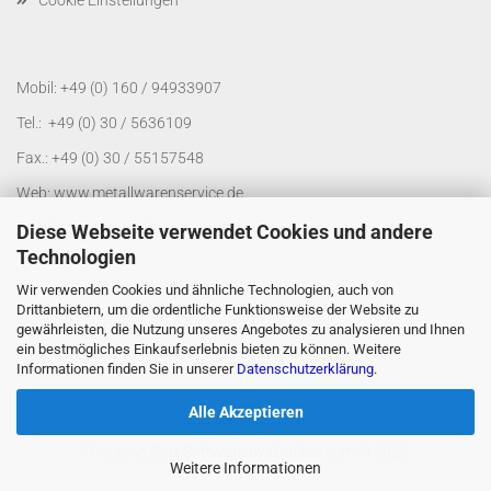
Mobil: +49 (0) 160 / 94933907
Tel.: +49 (0) 30 / 5636109
Fax.: +49 (0) 30 / 55157548
Web:
www.metallwarenservice.de
Email:
shop@metallwarenservice.de
Diese Webseite verwendet Cookies und andere
Technologien
Wir verwenden Cookies und ähnliche Technologien, auch von
Drittanbietern, um die ordentliche Funktionsweise der Website zu
Versand mit DHL
gewährleisten, die Nutzung unseres Angebotes zu analysieren und Ihnen
ein bestmögliches Einkaufserlebnis bieten zu können. Weitere
Informationen finden Sie in unserer
Datenschutzerklärung
.
Alle Akzeptieren
Shopping Cart Software
by Gambio.com © 2026
Weitere Informationen