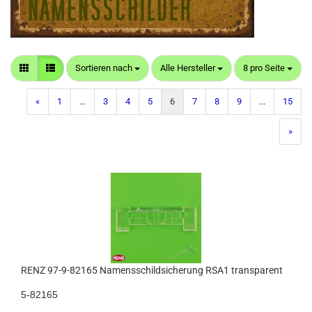
Sortieren nach
pro Seite
pro Seite
Sortieren nach
Alle Hersteller
8 pro Seite
«
1
...
3
4
5
6
7
8
9
...
15
»
RENZ 97-9-82165 Namensschildsicherung RSA1 transparent
5-82165