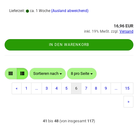
Lieferzeit:
ca. 1 Woche
(Ausland abweichend)
16,96 EUR
inkl. 19% MwSt. zzgl.
Versand
IN DEN WARENKORB
Sortieren nach
pro Seite
Sortieren nach
8 pro Seite
«
1
...
3
4
5
6
7
8
9
...
15
»
41
bis
48
(von insgesamt
117
)